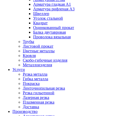
Арматура гладкая А1
Арматура рифленая А3
Швеллер
Уголок стальной
Квадрат
Оцинкованный прокат
Балка двутавровая
Проволока вязальная
Трубы
Листовой прокат
Цветные металлы
Кровля
Скобо-гибочные изделия
Металлоизделия
Услуги
Резка металла
Гибка металла
Покраска
Ленточнопильная резка
Резка гильотиной
Лазерная резка
Плазменная резка
Доставка
Производство