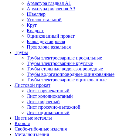
Арматура гладкая А1
Арматура рифленая А3
Швеллер
Уголок стальной
Круг
Квадрат
Оцинкованный прокат
Балка двутавровая
Проволока вязальная
Трубы
Трубы электросварные профильные
Трубы электросварные круглые
Трубы стальные водогазопроводные
Трубы водогазопроводные оцинкованные
Трубы электросварные оцинкованные
Листовой прокат
Лист горячекатаный
Лист холоднокатаный
Лист рифленый
Лист просечно-вытяжной
Лист оцинкованный
Цветные металлы
Кровля
Скобо-гибочные изделия
Металлоизделия