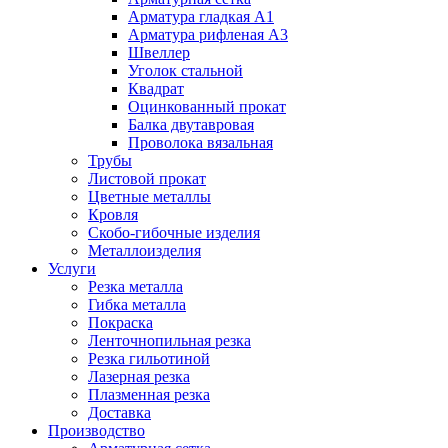
Арматура гладкая А1
Арматура рифленая А3
Швеллер
Уголок стальной
Квадрат
Оцинкованный прокат
Балка двутавровая
Проволока вязальная
Трубы
Листовой прокат
Цветные металлы
Кровля
Скобо-гибочные изделия
Металлоизделия
Услуги
Резка металла
Гибка металла
Покраска
Ленточнопильная резка
Резка гильотиной
Лазерная резка
Плазменная резка
Доставка
Производство