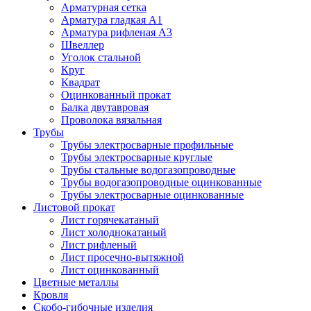
Арматурная сетка
Арматура гладкая А1
Арматура рифленая А3
Швеллер
Уголок стальной
Круг
Квадрат
Оцинкованный прокат
Балка двутавровая
Проволока вязальная
Трубы
Трубы электросварные профильные
Трубы электросварные круглые
Трубы стальные водогазопроводные
Трубы водогазопроводные оцинкованные
Трубы электросварные оцинкованные
Листовой прокат
Лист горячекатаный
Лист холоднокатаный
Лист рифленый
Лист просечно-вытяжной
Лист оцинкованный
Цветные металлы
Кровля
Скобо-гибочные изделия