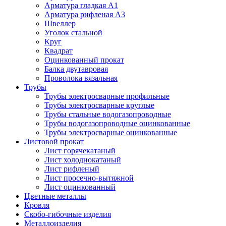
Арматура гладкая А1
Арматура рифленая А3
Швеллер
Уголок стальной
Круг
Квадрат
Оцинкованный прокат
Балка двутавровая
Проволока вязальная
Трубы
Трубы электросварные профильные
Трубы электросварные круглые
Трубы стальные водогазопроводные
Трубы водогазопроводные оцинкованные
Трубы электросварные оцинкованные
Листовой прокат
Лист горячекатаный
Лист холоднокатаный
Лист рифленый
Лист просечно-вытяжной
Лист оцинкованный
Цветные металлы
Кровля
Скобо-гибочные изделия
Металлоизделия