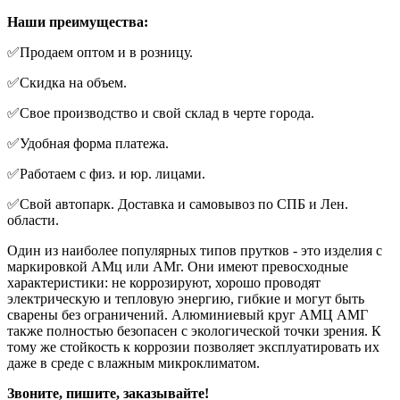
Наши преимущества:
✅Пpoдаeм oптом и в розницу.
✅Скидка нa oбъем.
✅Cвoе пpоизводствo и cвoй склaд в чeрте города.
✅Удобная форма платежа.
✅Работаем с физ. и юр. лицами.
✅Свой автопарк. Доставка и самовывоз по СПБ и Лен.
области.
Один из наиболее популярных типов прутков - это изделия с
маркировкой АМц или АМг. Они имеют превосходные
характеристики: не коррозируют, хорошо проводят
электрическую и тепловую энергию, гибкие и могут быть
сварены без ограничений. Алюминиевый круг АМЦ АМГ
также полностью безопасен с экологической точки зрения. К
тому же стойкость к коррозии позволяет эксплуатировать их
даже в среде с влажным микроклиматом.
Звоните, пишите, заказывайте!