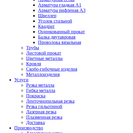
Арматура гладкая А1
Арматура рифленая А3
Швеллер
Уголок стальной
Квадрат
Оцинкованный прокат
Балка двутавровая
Проволока вязальная
Трубы
Листовой прокат
Цветные металлы
Кровля
Скобо-гибочные изделия
Металлоизделия
Услуги
Резка металла
Гибка металла
Покраска
Ленточнопильная резка
Резка гильотиной
Лазерная резка
Плазменная резка
Доставка
Производство