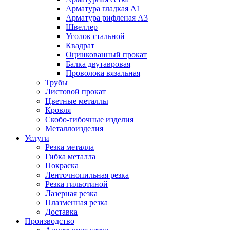
Арматура гладкая А1
Арматура рифленая А3
Швеллер
Уголок стальной
Квадрат
Оцинкованный прокат
Балка двутавровая
Проволока вязальная
Трубы
Листовой прокат
Цветные металлы
Кровля
Скобо-гибочные изделия
Металлоизделия
Услуги
Резка металла
Гибка металла
Покраска
Ленточнопильная резка
Резка гильотиной
Лазерная резка
Плазменная резка
Доставка
Производство