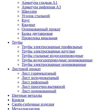
Арматура гладкая А1
Арматура рифленая А3
Швеллер
Уголок стальной
Круг
Квадрат
Оцинкованный прокат
Балка двутавровая
Проволока вязальная
Трубы
Трубы электросварные профильные
Трубы электросварные круглые
Трубы стальные водогазопроводные
Трубы водогазопроводные оцинкованные
Трубы электросварные оцинкованные
Листовой прокат
Лист горячекатаный
Лист холоднокатаный
Лист рифленый
Лист просечно-вытяжной
Лист оцинкованный
Цветные металлы
Кровля
Скобо-гибочные изделия
Металлоизделия