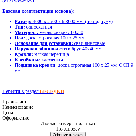
(812) 985-69-59.
Базовая комплектация (основа):
Размер:
3000 х 2500 х h 3000 мм. (по подиуму)
Тип:
односкатная
Материал:
металлокаркас 80х80
Пол:
доска строганая 100 х 25 мм
Основание для установки:
сваи винтовые
Наружная обшивка стен:
брус 40х40 мм
Кровля:
мягкая черепица
Крепёжные элементы
Подшивка кровли:
доска строганая 100 х 25 мм, ОСП 9
мм
Перейти в раздел
БЕСЕДКИ
Прайс-лист
Наименование
Цена
Оформление
Любые размеры под заказ
По запросу
Оформить заказ