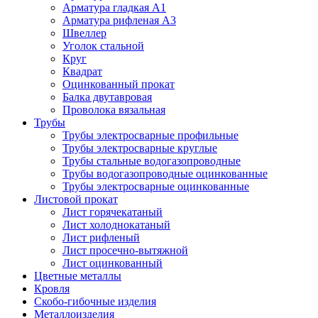
Арматура гладкая А1
Арматура рифленая А3
Швеллер
Уголок стальной
Круг
Квадрат
Оцинкованный прокат
Балка двутавровая
Проволока вязальная
Трубы
Трубы электросварные профильные
Трубы электросварные круглые
Трубы стальные водогазопроводные
Трубы водогазопроводные оцинкованные
Трубы электросварные оцинкованные
Листовой прокат
Лист горячекатаный
Лист холоднокатаный
Лист рифленый
Лист просечно-вытяжной
Лист оцинкованный
Цветные металлы
Кровля
Скобо-гибочные изделия
Металлоизделия