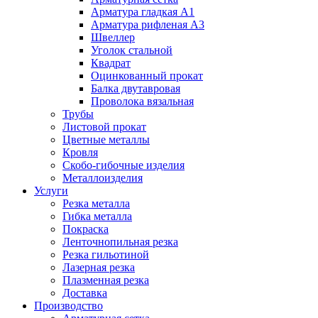
Арматура гладкая А1
Арматура рифленая А3
Швеллер
Уголок стальной
Квадрат
Оцинкованный прокат
Балка двутавровая
Проволока вязальная
Трубы
Листовой прокат
Цветные металлы
Кровля
Скобо-гибочные изделия
Металлоизделия
Услуги
Резка металла
Гибка металла
Покраска
Ленточнопильная резка
Резка гильотиной
Лазерная резка
Плазменная резка
Доставка
Производство