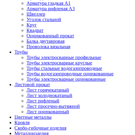
Арматура гладкая А1
Арматура рифленая А3
Швеллер
Уголок стальной
Круг
Квадрат
Оцинкованный прокат
Балка двутавровая
Проволока вязальная
Трубы
Трубы электросварные профильные
Трубы электросварные круглые
Трубы стальные водогазопроводные
Трубы водогазопроводные оцинкованные
Трубы электросварные оцинкованные
Листовой прокат
Лист горячекатаный
Лист холоднокатаный
Лист рифленый
Лист просечно-вытяжной
Лист оцинкованный
Цветные металлы
Кровля
Скобо-гибочные изделия
Металлоизделия