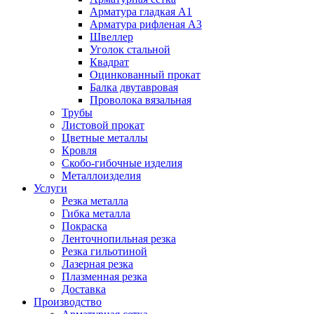
Арматура гладкая А1
Арматура рифленая А3
Швеллер
Уголок стальной
Квадрат
Оцинкованный прокат
Балка двутавровая
Проволока вязальная
Трубы
Листовой прокат
Цветные металлы
Кровля
Скобо-гибочные изделия
Металлоизделия
Услуги
Резка металла
Гибка металла
Покраска
Ленточнопильная резка
Резка гильотиной
Лазерная резка
Плазменная резка
Доставка
Производство