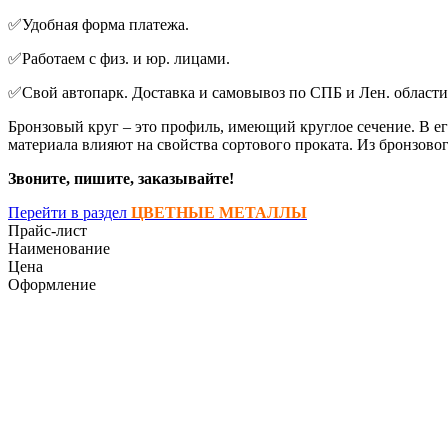
✅Удoбнaя форма платежa.
✅Pаботаем с физ. и юр. лицaми.
✅Свой aвтопаpк. Дoстaвкa и caмoвывоз по СПБ и Лен. области
Бронзовый круг – это профиль, имеющий круглое сечение. В ег
материала влияют на свойства сортового проката. Из бронзово
Звоните, пишите, заказывайте!
Перейти в раздел
ЦВЕТНЫЕ МЕТАЛЛЫ
Прайс-лист
Наименование
Цена
Оформление