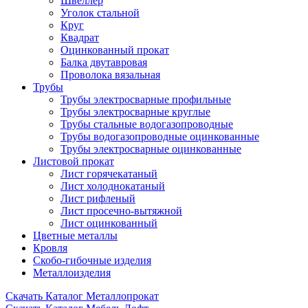
Швеллер
Уголок стальной
Круг
Квадрат
Оцинкованный прокат
Балка двутавровая
Проволока вязальная
Трубы
Трубы электросварные профильные
Трубы электросварные круглые
Трубы стальные водогазопроводные
Трубы водогазопроводные оцинкованные
Трубы электросварные оцинкованные
Листовой прокат
Лист горячекатаный
Лист холоднокатаный
Лист рифленый
Лист просечно-вытяжной
Лист оцинкованный
Цветные металлы
Кровля
Скобо-гибочные изделия
Металлоизделия
Скачать Каталог Металлопрокат