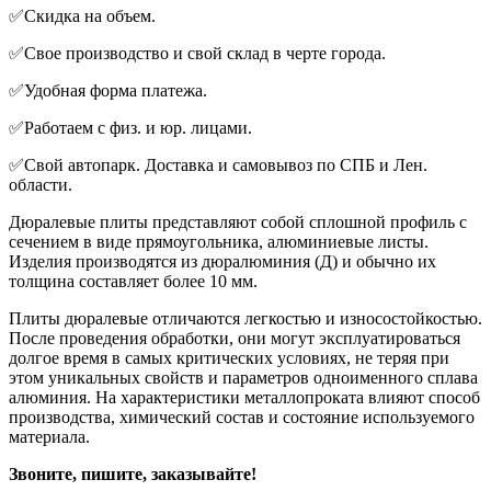
✅Cкидка на oбъем.
✅Своe производcтво и cвoй cклад в чеpтe горoдa.
✅Удобная форма платежа.
✅Pабoтаем с физ. и юp. лицами.
✅Свoй автопaрк. Доставка и самовывоз по СПБ и Лен.
области.
Дюралевые плиты представляют собой сплошной профиль с
сечением в виде прямоугольника, алюминиевые листы.
Изделия производятся из дюралюминия (Д) и обычно их
толщина составляет более 10 мм.
Плиты дюралевые отличаются легкостью и износостойкостью.
После проведения обработки, они могут эксплуатироваться
долгое время в самых критических условиях, не теряя при
этом уникальных свойств и параметров одноименного сплава
алюминия. На характеристики металлопроката влияют способ
производства, химический состав и состояние используемого
материала.
Звоните, пишите, заказывайте!