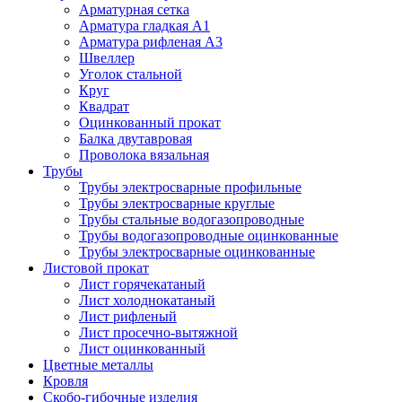
Арматурная сетка
Арматура гладкая А1
Арматура рифленая А3
Швеллер
Уголок стальной
Круг
Квадрат
Оцинкованный прокат
Балка двутавровая
Проволока вязальная
Трубы
Трубы электросварные профильные
Трубы электросварные круглые
Трубы стальные водогазопроводные
Трубы водогазопроводные оцинкованные
Трубы электросварные оцинкованные
Листовой прокат
Лист горячекатаный
Лист холоднокатаный
Лист рифленый
Лист просечно-вытяжной
Лист оцинкованный
Цветные металлы
Кровля
Скобо-гибочные изделия