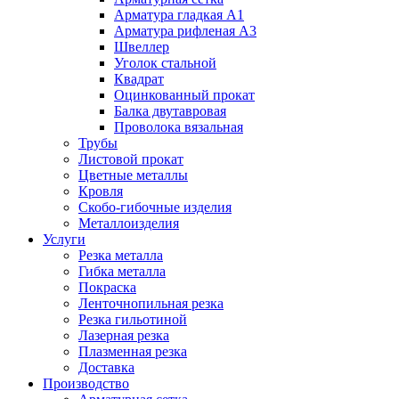
Арматура гладкая А1
Арматура рифленая А3
Швеллер
Уголок стальной
Квадрат
Оцинкованный прокат
Балка двутавровая
Проволока вязальная
Трубы
Листовой прокат
Цветные металлы
Кровля
Скобо-гибочные изделия
Металлоизделия
Услуги
Резка металла
Гибка металла
Покраска
Ленточнопильная резка
Резка гильотиной
Лазерная резка
Плазменная резка
Доставка
Производство