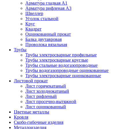
Арматура гладкая А1
Арматура рифленая А3
Швеллер
Уголок стальной
Круг
Квадрат
Оцинкованный прокат
Балка двутавровая
Проволока вязальная
Трубы
Трубы электросварные профильные
Трубы электросварные круглые
Трубы стальные водогазопроводные
Трубы водогазопроводные оцинкованные
Трубы электросварные оцинкованные
Листовой прокат
Лист горячекатаный
Лист холоднокатаный
Лист рифленый
Лист просечно-вытяжной
Лист оцинкованный
Цветные металлы
Кровля
Скобо-гибочные изделия
Металлоизделия