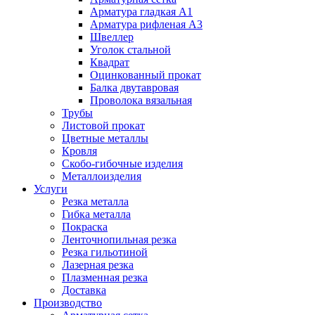
Арматура гладкая А1
Арматура рифленая А3
Швеллер
Уголок стальной
Квадрат
Оцинкованный прокат
Балка двутавровая
Проволока вязальная
Трубы
Листовой прокат
Цветные металлы
Кровля
Скобо-гибочные изделия
Металлоизделия
Услуги
Резка металла
Гибка металла
Покраска
Ленточнопильная резка
Резка гильотиной
Лазерная резка
Плазменная резка
Доставка
Производство