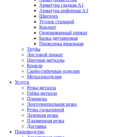
Арматура гладкая А1
Арматура рифленая А3
Швеллер
Уголок стальной
Квадрат
Оцинкованный прокат
Балка двутавровая
Проволока вязальная
Трубы
Листовой прокат
Цветные металлы
Кровля
Скобо-гибочные изделия
Металлоизделия
Услуги
Резка металла
Гибка металла
Покраска
Ленточнопильная резка
Резка гильотиной
Лазерная резка
Плазменная резка
Доставка
Производство